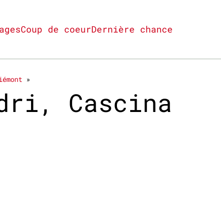
ages
Coup de coeur
Dernière chance
iémont
dri, Cascina
certifié