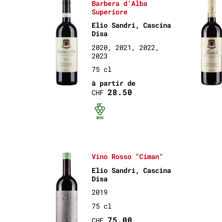
Barbera d'Alba
Superiore
Elio Sandri, Cascina
Disa
2020, 2021, 2022,
2023
75 cl
à partir de
28.50
CHF
Bio certifié
Vino Rosso "Ciman"
Elio Sandri, Cascina
Disa
2019
75 cl
75.00
CHF