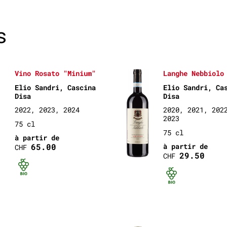
s
Vino Rosato "Minium"
Langhe Nebbiolo
Elio Sandri, Cascina
Elio Sandri, Ca
Disa
Disa
2022, 2023, 2024
2020, 2021, 202
2023
75 cl
75 cl
à partir de
65.00
à partir de
CHF
29.50
CHF
Bio certifié
Bio ce