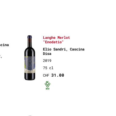
Langhe Merlot
"Enodatio"
scina
Elio Sandri, Cascina
Disa
2,
2019
75 cl
31.00
CHF
Bio certifié
rtifié