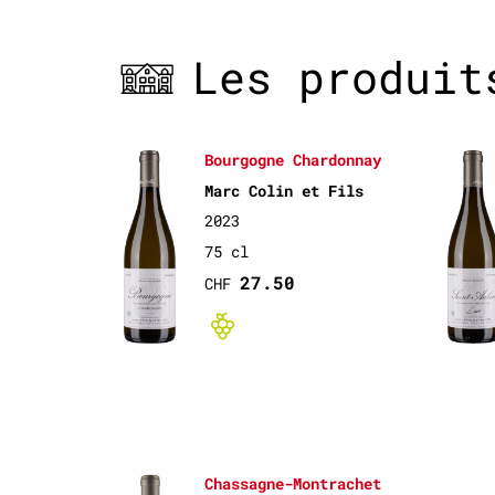
Les produit
Bourgogne Chardonnay
Marc Colin et Fils
2023
75 cl
27.50
CHF
Bio non-cert
Chassagne-Montrachet