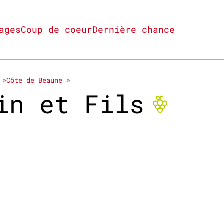
ages
Coup de coeur
Dernière chance
Côte de Beaune
Bio n
lin et Fils