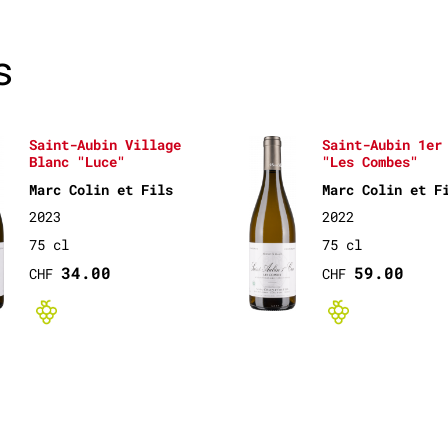
s
Saint-Aubin Village
Saint-Aubin 1er
Blanc "Luce"
"Les Combes"
Marc Colin et Fils
Marc Colin et F
2023
2022
75 cl
75 cl
34.00
59.00
CHF
CHF
ifié
Bio non-certifié
Bio no