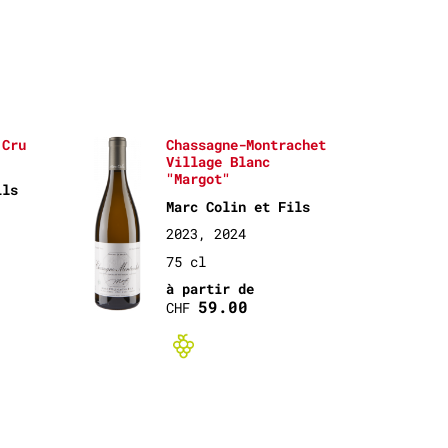
 Cru
Chassagne-Montrachet
Village Blanc
"Margot"
ils
Marc Colin et Fils
2023, 2024
75 cl
à partir de
n-certifié
59.00
CHF
Bio non-certi