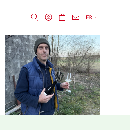
FR
ifié