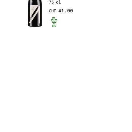
75 cl
41.00
CHF
rtifié
Bio certifié