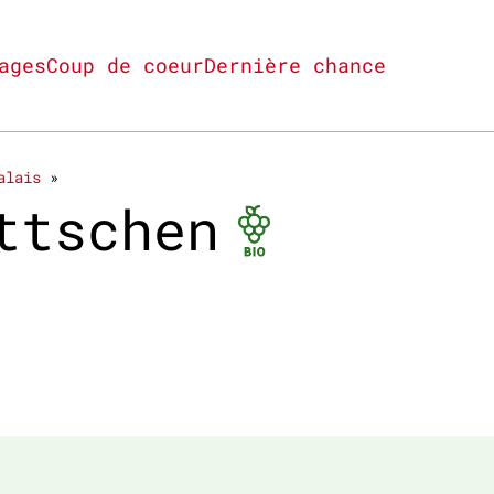
ages
Coup de coeur
Dernière chance
alais
Bio cert
ettschen