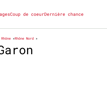
ages
Coup de coeur
Dernière chance
 Rhône
Rhône Nord
Garon