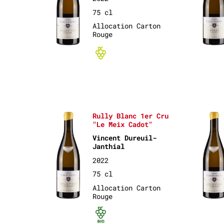
75 cl
Allocation Carton
Rouge
Bio non-cert
Rully Blanc 1er Cru
"Le Meix Cadot"
Vincent Dureuil-
Janthial
2022
75 cl
Allocation Carton
Rouge
Bio certifié