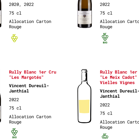
2020, 2022
2022
75 cl
75 cl
Allocation Carton
Allocation Cart
Rouge
Rouge
ifié
Bio non-certifié
Bio ce
Rully Blanc 1er Cru
Rully Blanc 1er
"Les Margotés"
"Le Meix Cadot"
Vielles Vignes
Vincent Dureuil-
Janthial
Vincent Dureuil
Janthial
2022
2022
75 cl
75 cl
Allocation Carton
Rouge
Allocation Cart
Rouge
Bio certifié
Bio ce