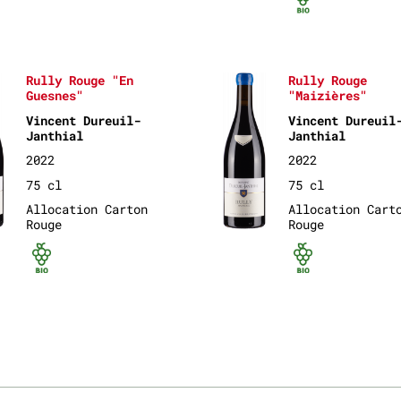
Rully Rouge "En
Rully Rouge
Guesnes"
"Maizières"
Vincent Dureuil-
Vincent Dureuil
Janthial
Janthial
2022
2022
75 cl
75 cl
Allocation Carton
Allocation Cart
Rouge
Rouge
Bio certifié
Bio ce