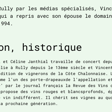
Rully par les médias spécialisés, Vinc
qui a repris avec son épouse le domain
1994.
on, historique
l et Céline Janthial travaille de concert dep
blie à Rully depuis le 13ème siècle et Vincen
adition de vignerons de la Côte Chalonnaise. 
mme l’un des porte-drapeauxde l’appellation e
9’ par le journal français la Revue des Vins 
 propose des vins rouges et blancsprofonds, é
e vin indifférent. Il chérit ses vignes au qu
la prochaine génération.