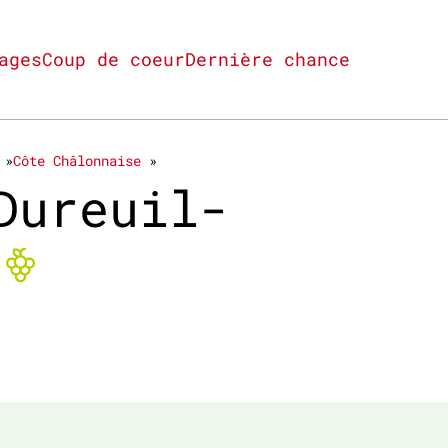
ages
Coup de coeur
Dernière chance
Côte Châlonnaise
Dureuil-
Bio non-certifi
l