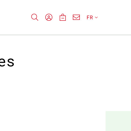
FR
es