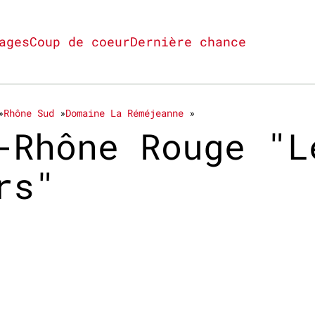
ages
Coup de coeur
Dernière chance
Rhône Sud
Domaine La Réméjeanne
-Rhône Rouge "L
rs"