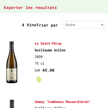
Exporter les résultats
4 Vins
Trier par
Le Saint-Péray
Guillaume Gilles
2020
75 cl
45.00
CHF
Bio non-certif
Gamay "Combeaux Massardières"